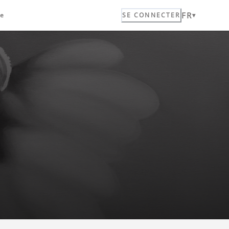
FR
ue
SE CONNECTER
.