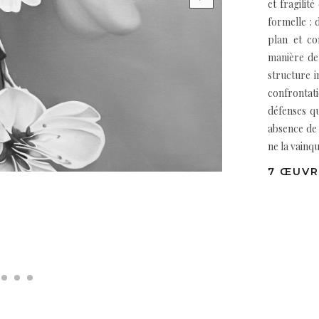
et fragilit
formelle : 
plan et co
manière de
structure i
confrontat
défenses q
absence de
ne la vainqu
7 ŒUVR