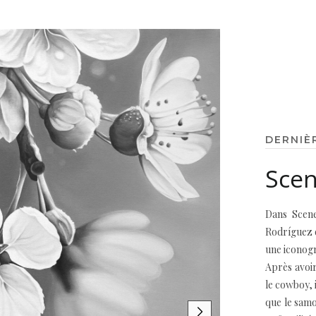
DERNIÈ
Scen
Dans Scene
Rodríguez e
une iconogra
Après avoir
le cowboy, 
que le samo