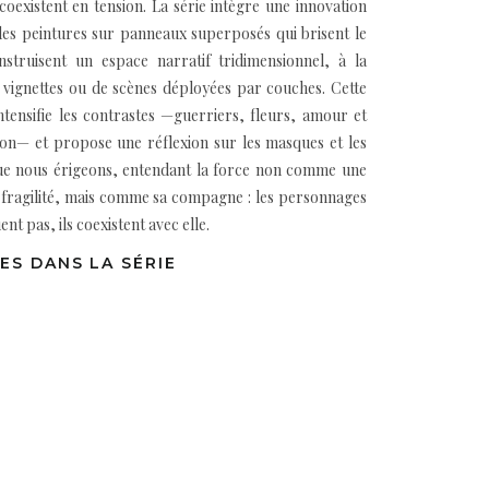
é coexistent en tension. La série intègre une innovation
des peintures sur panneaux superposés qui brisent le
nstruisent un espace narratif tridimensionnel, à la
 vignettes ou de scènes déployées par couches. Cette
ntensifie les contrastes —guerriers, fleurs, amour et
ion— et propose une réflexion sur les masques et les
ue nous érigeons, entendant la force non comme une
 fragilité, mais comme sa compagne : les personnages
ent pas, ils coexistent avec elle.
ES DANS LA SÉRIE