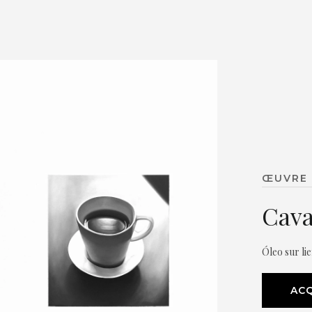
ŒUVRE 
Cava
Óleo sur li
ACQ