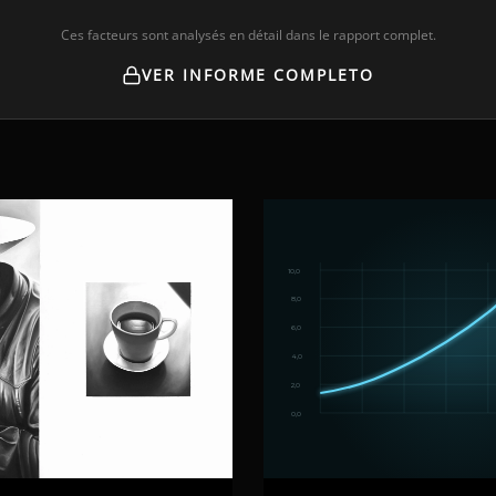
Ces facteurs sont analysés en détail dans le rapport complet.
VER INFORME COMPLETO
10,0
8,0
6,0
4,0
2,0
0,0