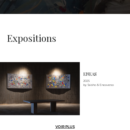
Expositions
ENEAS
2025
by Saisho & Eneaverso
VOIR PLUS