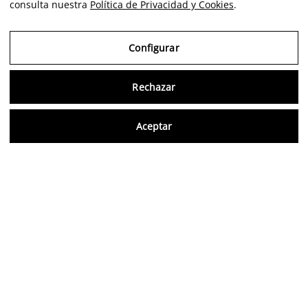
consulta nuestra
Política de Privacidad y Cookies
.
Configurar
Consu
Rechazar
Aceptar
Artiste
Portfolio
Carrière
Intelligence
Economics
Critique
FR
Avis vérifiés
5,0/5
Suivez-nous sur les réseaux