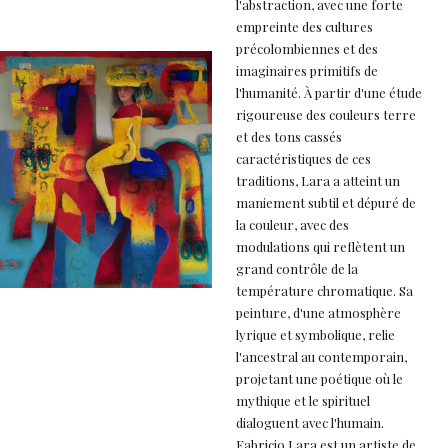
l'abstraction, avec une forte
empreinte des cultures
précolombiennes et des
imaginaires primitifs de
l'humanité. À partir d'une étude
rigoureuse des couleurs terre
et des tons cassés
caractéristiques de ces
traditions, Lara a atteint un
maniement subtil et dépuré de
la couleur, avec des
modulations qui reflètent un
grand contrôle de la
température chromatique. Sa
peinture, d'une atmosphère
lyrique et symbolique, relie
l'ancestral au contemporain,
projetant une poétique où le
mythique et le spirituel
dialoguent avec l'humain.
Fabricio Lara est un artiste de