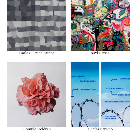
Carlos Blanco Artero
Xavi Garcia
Rómulo Celdrán
Cecilia Barreto