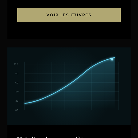
VOIR LES ŒUVRES
10,0
8,0
6,0
4,0
2,0
0,0