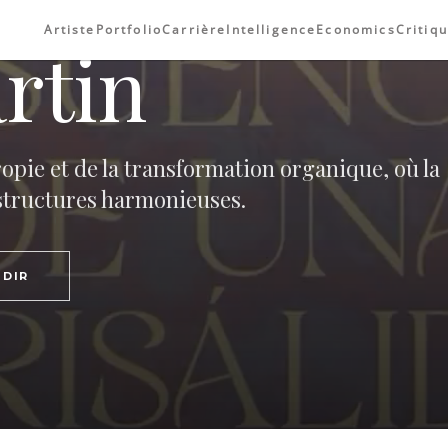
Artiste
Portfolio
Carrière
Intelligence
Economics
Critiq
rtin
ropie et de la transformation organique, où la
structures harmonieuses.
DIR