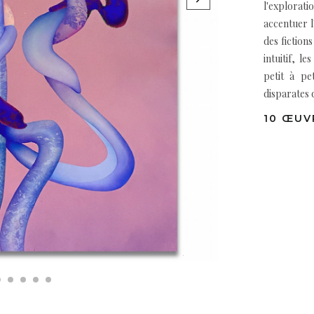
l'explorati
accentuer 
des fictions
intuitif, 
petit à pe
disparates 
10 ŒUV