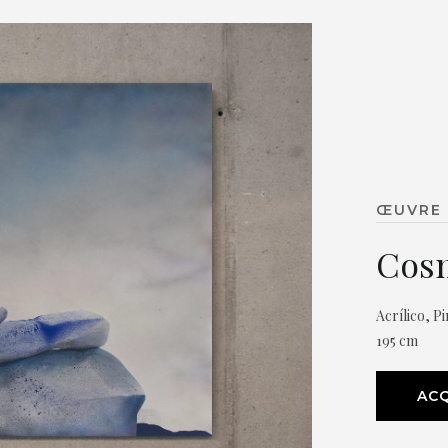
ŒUVRE 
Cosm
Acrílico, P
195 cm
ACQ