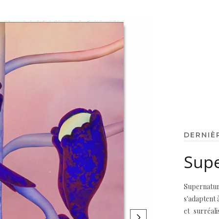
DERNIÈ
Supe
Supernatur
s'adaptent 
et surréal