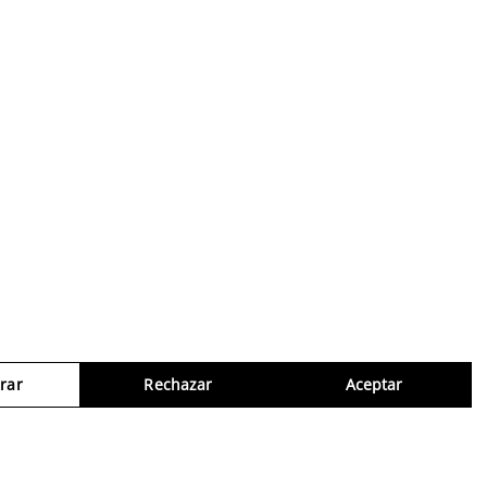
rar
Rechazar
Aceptar
Consul