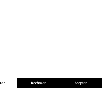
rar
Rechazar
Aceptar
Consul