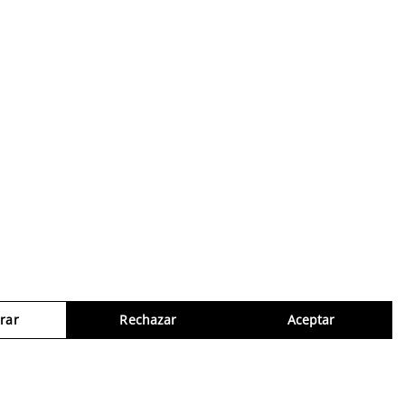
rar
Rechazar
Aceptar
Consul