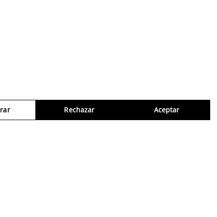
rar
Rechazar
Aceptar
Consul