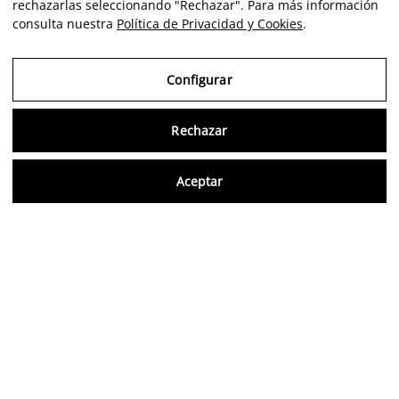
rechazarlas seleccionando "Rechazar". Para más información
consulta nuestra
Política de Privacidad y Cookies
.
Configurar
Rechazar
Consu
Aceptar
ES
Aviso Legal
Política de Privacidad y Cookies