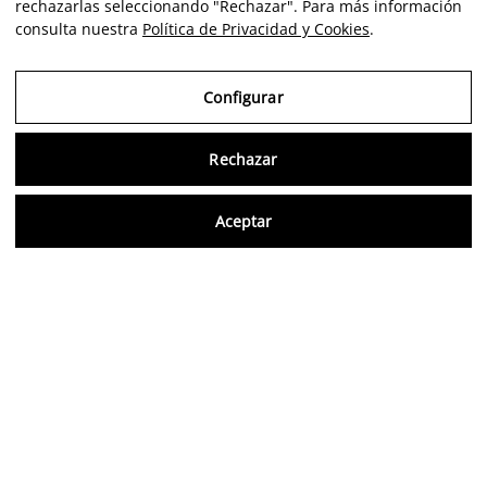
rechazarlas seleccionando "Rechazar". Para más información
consulta nuestra
Política de Privacidad y Cookies
.
Configurar
Rechazar
Consu
Aceptar
ES
Aviso Legal
Política de Privacidad y Cookies