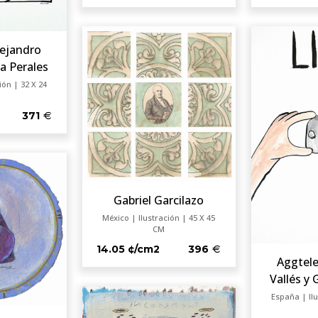
lejandro
a Perales
ión | 32 X 24
371
Gabriel Garcilazo
México | Ilustración | 45 X 45
CM
14.05 ¢/cm2
396
Aggtele
Vallés y
España | Ilu