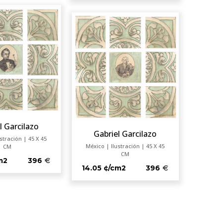
l Garcilazo
Gabriel Garcilazo
stración | 45 X 45
México | Ilustración | 45 X 45
CM
CM
m2
396
14.05 ¢/cm2
396