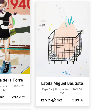
a de la Torre
Estela Miguel Bautista
stración | 100 X 70
España | Ilustración | 70 X 50
CM
CM
cm2
2937
12.77 ¢/cm2
587