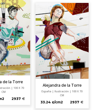
a de la Torre
Alejandra de la Torre
stración | 100 X 70
España | Ilustración | 100 X 70
CM
CM
cm2
2937
33.24 ¢/cm2
2937