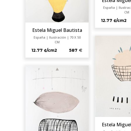
Estela Migue
España | Ilustrac
CM
12.77 ¢/cm2
Estela Miguel Bautista
España | Ilustración | 70 X 50
CM
12.77 ¢/cm2
587
Estela Migue