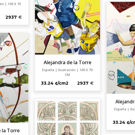
ón | 100 X 70
2937
Alejandra de la Torre
España | Ilustración | 100 X 70
CM
33.24 ¢/cm2
2937
Alejandr
España | Ilu
33.24 ¢/
 la Torre