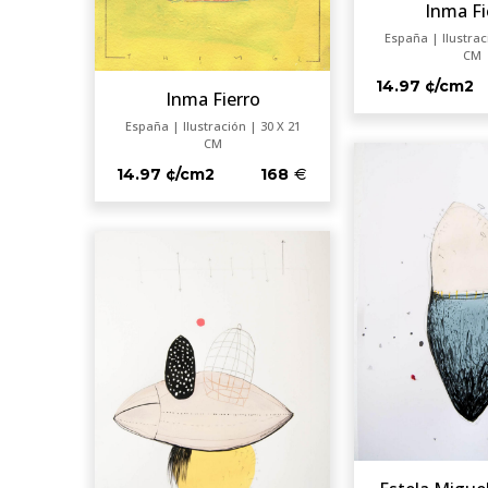
Inma Fi
España | Ilustrac
CM
14.97 ¢/cm2
Inma Fierro
España | Ilustración | 30 X 21
CM
14.97 ¢/cm2
168