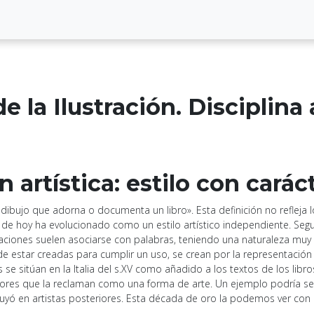
de la Ilustración. Disciplina 
n artística: estilo con cará
 dibujo que adorna o documenta un libro». Esta definición no reflej
a de hoy ha evolucionado como un estilo artístico independiente. Seg
ciones suelen asociarse con palabras, teniendo una naturaleza muy pr
 estar creadas para cumplir un uso, se crean por la representación d
s se sitúan en la Italia del s.XV como añadido a los textos de los lib
radores que la reclaman como una forma de arte. Un ejemplo podría s
nfluyó en artistas posteriores. Esta década de oro la podemos ver con 