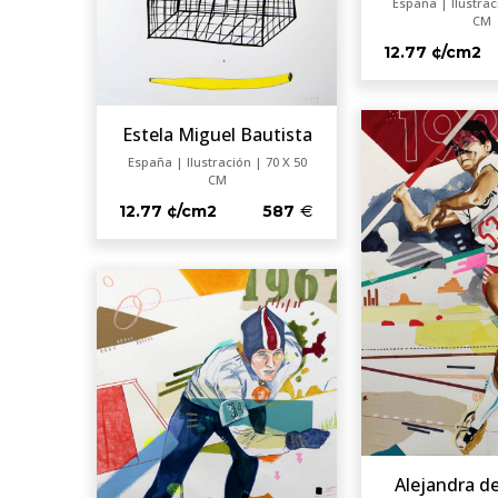
España | Ilustrac
CM
12.77 ¢/cm2
Estela Miguel Bautista
España | Ilustración | 70 X 50
CM
12.77 ¢/cm2
587
Alejandra de