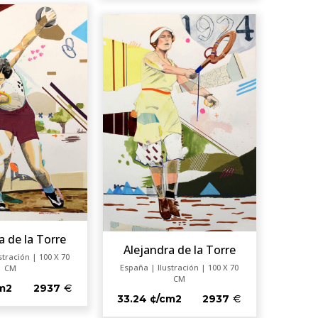
a de la Torre
Alejandra de la Torre
stración | 100 X 70
España | Ilustración | 100 X 70
CM
CM
cm2
2937
33.24 ¢/cm2
2937