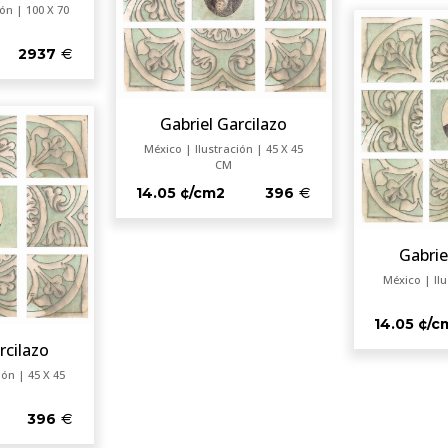
ón | 100 X 70
2937
Gabriel Garcilazo
México | Ilustración | 45 X 45
CM
14.05 ¢/cm2
396
Gabrie
México | Ilu
14.05 ¢/c
rcilazo
ión | 45 X 45
396