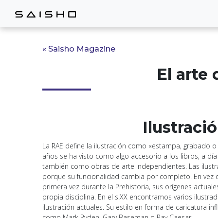
« Saisho Magazine
El arte 
Ilustració
La RAE define la ilustración como «estampa, grabado o
años se ha visto como algo accesorio a los libros, a dí
también como obras de arte independientes. Las ilustra
porque su funcionalidad cambia por completo. En vez de
primera vez durante la Prehistoria, sus orígenes actuale
propia disciplina. En el s.XX encontramos varios ilust
ilustración actuales. Su estilo en forma de caricatura i
como Mark Ryden, Gary Baseman o Ray Caesar.