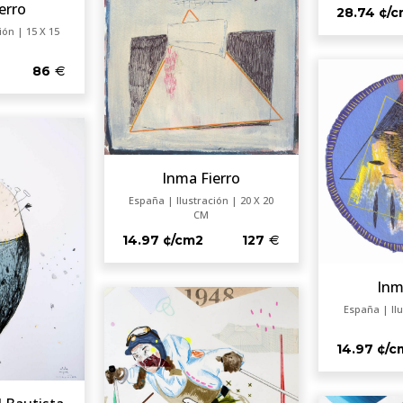
erro
28.74 ¢/
ión | 15 X 15
86
Inma Fierro
España | Ilustración | 20 X 20
CM
14.97 ¢/cm2
127
Inm
España | Ilu
14.97 ¢/c