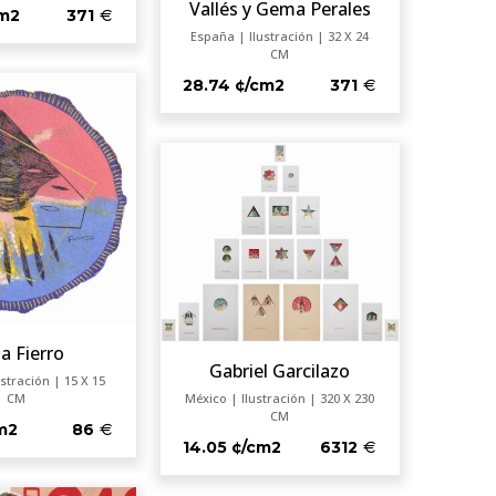
Vallés y Gema Perales
cm2
371
España | Ilustración | 32 X 24
CM
28.74 ¢/cm2
371
a Fierro
Gabriel Garcilazo
stración | 15 X 15
CM
México | Ilustración | 320 X 230
CM
m2
86
14.05 ¢/cm2
6312