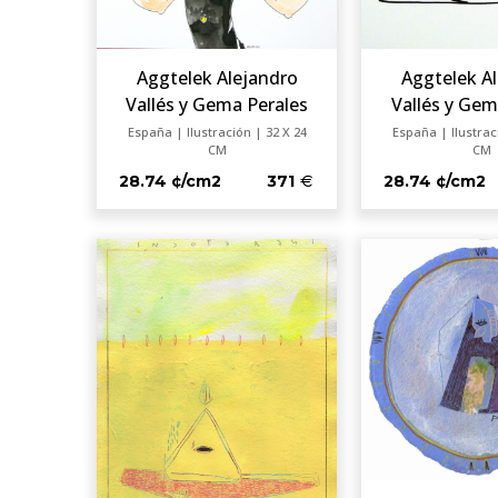
Aggtelek A
Aggtelek Alejandro
Vallés y Gem
Vallés y Gema Perales
España | Ilustrac
España | Ilustración | 32 X 24
CM
CM
28.74 ¢/cm2
28.74 ¢/cm2
371