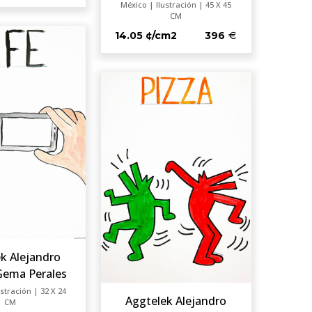
México | Ilustración | 45 X 45
CM
14.05 ¢/cm2
396
k Alejandro
 Gema Perales
stración | 32 X 24
Aggtelek Alejandro
CM