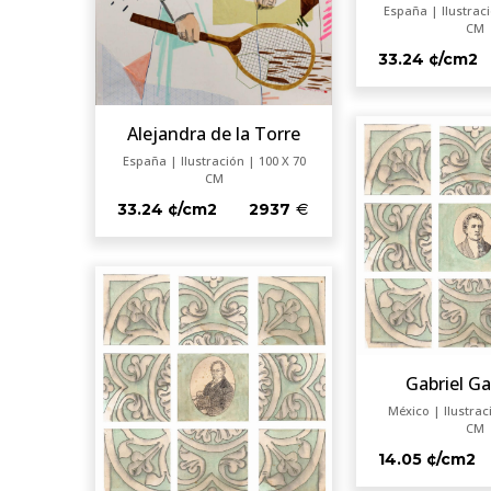
España | Ilustraci
CM
33.24 ¢/cm2
Alejandra de la Torre
España | Ilustración | 100 X 70
CM
33.24 ¢/cm2
2937
Gabriel Ga
México | Ilustrac
CM
14.05 ¢/cm2