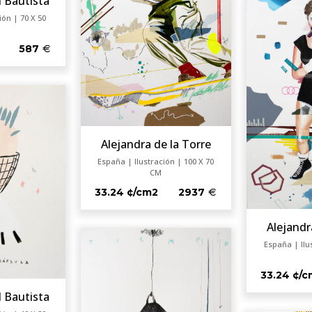
l Bautista
ión | 70 X 50
587
Alejandra de la Torre
España | Ilustración | 100 X 70
CM
33.24 ¢/cm2
2937
Alejandr
España | Ilu
33.24 ¢/
l Bautista