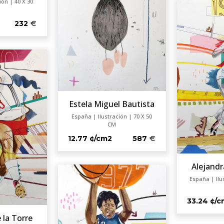
ión | 40 X 30
232
Estela Miguel Bautista
España | Ilustración | 70 X 50
CM
12.77 ¢/cm2
587
Alejandr
España | Ilu
33.24 ¢/
 la Torre