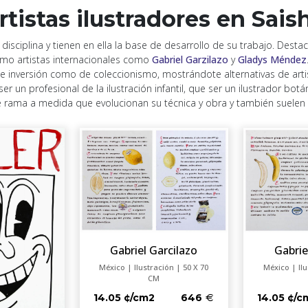
rtistas ilustradores en Sais
 disciplina y tienen en ella la base de desarrollo de su trabajo. De
omo artistas internacionales como
Gabriel Garzilazo
y
Gladys Méndez
e inversión como de coleccionismo, mostrándote alternativas de art
er un profesional de la ilustración infantil, que ser un ilustrador b
 rama a medida que evolucionan su técnica y obra y también suelen co
Gabriel Garcilazo
Gabrie
México | Ilustración | 50 X 70
México | Ilu
CM
14.05 ¢/cm2
646
14.05 ¢/c