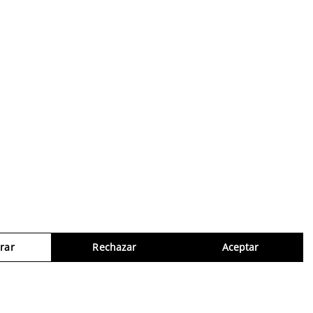
rar
Rechazar
Aceptar
Consul