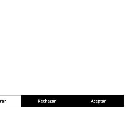
rar
Rechazar
Aceptar
Consul