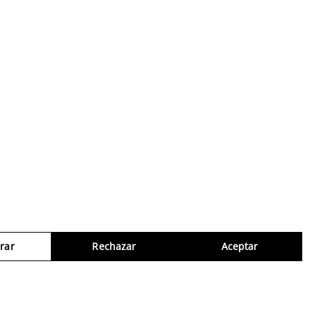
rar
Rechazar
Aceptar
Consul