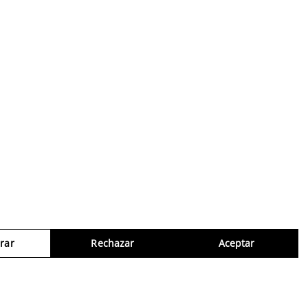
rar
Rechazar
Aceptar
Consul