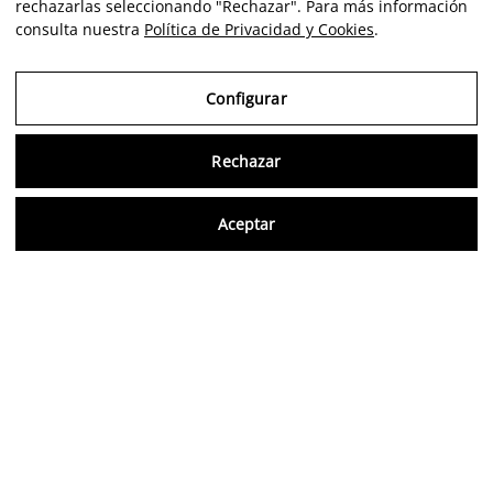
rechazarlas seleccionando "Rechazar". Para más información
consulta nuestra
Política de Privacidad y Cookies
.
Configurar
Rechazar
Consu
Aceptar
FR
Aviso Legal
Política de Privacidad y Cookies