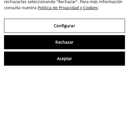
rechazarlas seleccionando "Rechazar". Para más información
consulta nuestra
Política de Privacidad y Cookies
.
Configurar
Rechazar
Consu
Aceptar
FR
Aviso Legal
Política de Privacidad y Cookies