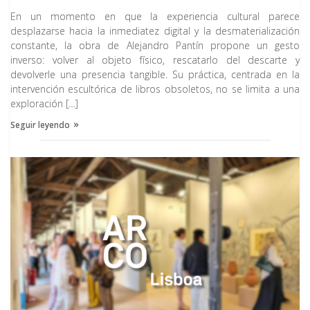
Antes de arrancar con los principales valores que deberíamos
para ver hasta […]
Seguir leyendo
En un momento en que la experiencia cultural parece
tener en cuenta para poder valorar económicamente […]
desplazarse hacia la inmediatez digital y la desmaterialización
Seguir leyendo
Seguir leyendo
constante, la obra de Alejandro Pantín propone un gesto
inverso: volver al objeto físico, rescatarlo del descarte y
devolverle una presencia tangible. Su práctica, centrada en la
intervención escultórica de libros obsoletos, no se limita a una
exploración […]
Seguir leyendo
Arte neofigurativo, por qué
comprar este tipo de arte
Los mejores comisarios de Arte
Por
Verónica Seminario
españoles y latinoamericanos
Inteligencia Artificial y Arte:
Si quieres saber qué razones hay para comprar arte
Cuadros abstractos: El arte de