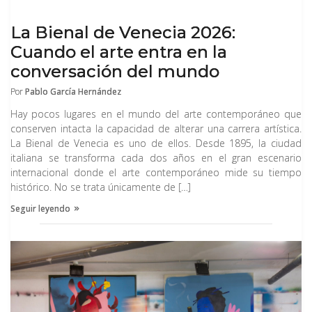
han sido muchas las personas que han utilizado el arte para
que hemos publicado hasta el momento. El teletrabajo, la vida
invertir en su patrimonio. A pesar de sus altibajos, ha
social reducida y […]
La Bienal de Venecia 2026:
demostrado ser una inversión sólida, con posibilidades de
Seguir leyendo
rentabilidad a largo plazo. Su […]
Cuando el arte entra en la
conversación del mundo
Seguir leyendo
Por
Pablo García Hernández
Hay pocos lugares en el mundo del arte contemporáneo que
conserven intacta la capacidad de alterar una carrera artística.
La Bienal de Venecia es uno de ellos. Desde 1895, la ciudad
italiana se transforma cada dos años en el gran escenario
internacional donde el arte contemporáneo mide su tiempo
histórico. No se trata únicamente de […]
We don't care anymore: "No nos
Seguir leyendo
importan las críticas innecesarias,
lo que opinen los demás y que nos
tachen de cursis o "feministas"
Consejos para saber en qué
Por
ARTISTAS INVERTIR
Estrella Jiménez
“We don’t care anymore” es una plataforma creativa formada
Por
INTERIORISTAS Y ARTE: cosas a
Chema Guillen